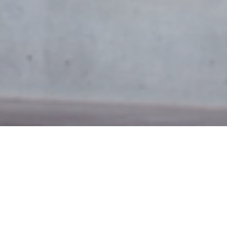
Vi hjælper andre virksomheder med at få
succes med projekterne
Vi er alle internationale Senior Program- og Projektledere,
som er dedikerede og erfarne i program- og
projektledelse. ProjectCompany er en professionel
projektledelsesvirksomhed som sætter fagligheden i
højsæde.